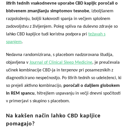
štirih tednih vsakodnevne uporabe CBD kapljic poročali o
bistvenem zmanjšanju simptomov tesnobe
, izboljšanem
razpoloženju, boljši kakovosti spanja in večjem splošnem
zadovoljstvu z življenjem. Poleg vpliva na duševno zdravje so
lahko CBD kapljice tudi koristna podpora pri
težavah s
spanjem
.
Nedavna randomizirana, s placebom nadzorovana študija,
objavljena v
Journal of Clinical Sleep Medicine
, je preučevala
učinek kombinacije CBD-ja in terpenov pri posameznikih z
diagnosticirano nespečnostjo. Po štirih tednih so udeleženci, ki
so prejeli aktivno kombinacijo,
poročali o daljšem globokem
in REM spancu
, hitrejšem uspavanju in večji dnevni spočitosti
v primerjavi s skupino s placebom.
Na kakšen način lahko CBD kapljice
pomagajo?