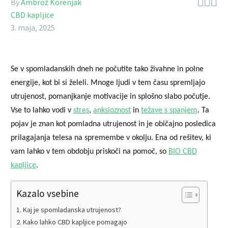



By
Ambrož Korenjak
CBD kapljice
3. maja, 2025
Se v spomladanskih dneh ne počutite tako živahne in polne
energije, kot bi si želeli. Mnoge ljudi v tem času spremljajo
utrujenost, pomanjkanje motivacije in splošno slabo počutje.
Vse to lahko vodi v
stres
,
anksioznost
in
težave s spanjem
. Ta
pojav je znan kot pomladna utrujenost in je običajno posledica
prilagajanja telesa na spremembe v okolju. Ena od rešitev, ki
vam lahko v tem obdobju priskoči na pomoč, so
BIO CBD
kapljice
.
Kazalo vsebine
Kaj je spomladanska utrujenost?
Kako lahko CBD kapljice pomagajo