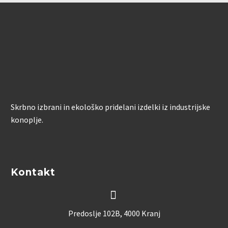
Skrbno izbrani in ekološko pridelani izdelki iz industrijske
konoplje.
Kontakt


Predoslje 102B, 4000 Kranj