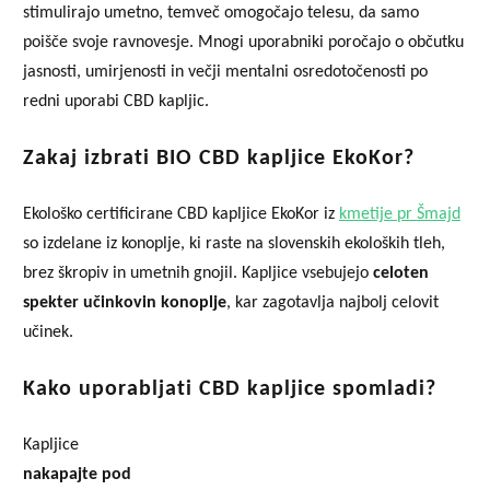
stimulirajo umetno, temveč omogočajo telesu, da samo
poišče svoje ravnovesje. Mnogi uporabniki poročajo o občutku
jasnosti, umirjenosti in večji mentalni osredotočenosti po
redni uporabi CBD kapljic.
Zakaj izbrati BIO CBD kapljice EkoKor?
Ekološko certificirane CBD kapljice EkoKor iz
kmetije pr Šmajd
so izdelane iz konoplje, ki raste na slovenskih ekoloških tleh,
brez škropiv in umetnih gnojil. Kapljice vsebujejo
celoten
spekter učinkovin konoplje
, kar zagotavlja najbolj celovit
učinek.
Kako uporabljati CBD kapljice spomladi?
Kapljice
nakapajte pod