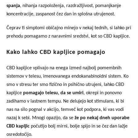
spanja
, nihanja razpoloženja, razdražljivost, pomanjkanje
koncentracije, zaspanost čez dan in splošna utrujenost.
Čeprav ti simptomi običajno minejo v nekaj tednih, si lahko pri
prehodu pomagamo z naravnimi sredstvi, kot so CBD kapljice.
Kako lahko CBD kapljice pomagajo
CBD kapljice vplivajo na enega izmed najbolj pomembnih
sistemov v telesu, imenovanega endokanabinoidni sistem. Ko
smo v stresu ter smo fizično in psihično utrujeni, lahko CBD
kapljice
pomagajo telesu, da se umiri
, okrepi in ponovno
zadihamo v lastnem tempu. Ne delujejo kot stimulans, ki bi
nas na silo pognal v akcijo, temveč kot podpora, ki vas vodi
nazaj k sebi. Mnogi opazijo, da se
že po nekaj dneh uporabe
CBD kapljic
počutijo bolj mirni, bolje spijo in se čez dan lažje
osredotočijo.