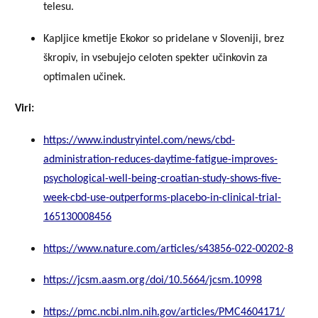
telesu.
Kapljice kmetije Ekokor so pridelane v Sloveniji, brez
škropiv, in vsebujejo celoten spekter učinkovin za
optimalen učinek.
Viri:
https://www.industryintel.com/news/cbd-
administration-reduces-daytime-fatigue-improves-
psychological-well-being-croatian-study-shows-five-
week-cbd-use-outperforms-placebo-in-clinical-trial-
165130008456
https://www.nature.com/articles/s43856-022-00202-8
https://jcsm.aasm.org/doi/10.5664/jcsm.10998
https://pmc.ncbi.nlm.nih.gov/articles/PMC4604171/