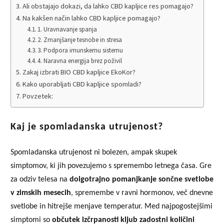
Ali obstajajo dokazi, da lahko CBD kapljice res pomagajo?
Na kakšen način lahko CBD kapljice pomagajo?
1. Uravnavanje spanja
2. Zmanjšanje tesnobe in stresa
3. Podpora imunskemu sistemu
4. Naravna energija brez poživil
Zakaj izbrati BIO CBD kapljice EkoKor?
Kako uporabljati CBD kapljice spomladi?
Povzetek:
Kaj je spomladanska utrujenost?
Spomladanska utrujenost ni bolezen, ampak skupek
simptomov, ki jih povezujemo s spremembo letnega časa. Gre
za odziv telesa na
dolgotrajno pomanjkanje sončne svetlobe
v zimskih mesecih
, spremembe v ravni hormonov, več dnevne
svetlobe in hitrejše menjave temperatur. Med najpogostejšimi
simptomi so
občutek izčrpanosti kljub zadostni količini