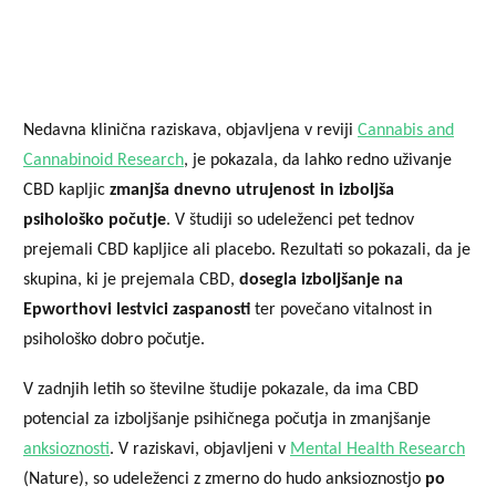
Nedavna klinična raziskava, objavljena v reviji
Cannabis and
Cannabinoid Research
, je pokazala, da lahko redno uživanje
CBD kapljic
zmanjša dnevno utrujenost in izboljša
psihološko počutje
. V študiji so udeleženci pet tednov
prejemali CBD kapljice ali placebo. Rezultati so pokazali, da je
skupina, ki je prejemala CBD,
dosegla izboljšanje na
Epworthovi lestvici zaspanosti
ter povečano vitalnost in
psihološko dobro počutje.
V zadnjih letih so številne študije pokazale, da ima CBD
potencial za izboljšanje psihičnega počutja in zmanjšanje
anksioznosti
. V raziskavi, objavljeni v
Mental Health Research
(Nature), so udeleženci z zmerno do hudo anksioznostjo
po