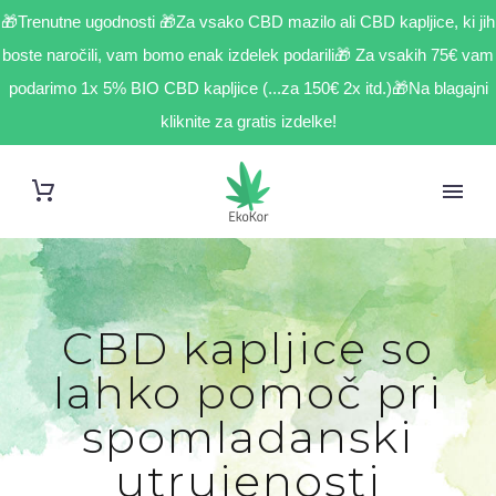
🎁Trenutne ugodnosti 🎁Za vsako CBD mazilo ali CBD kapljice, ki jih
boste naročili, vam bomo enak izdelek podarili🎁 Za vsakih 75€ vam
podarimo 1x 5% BIO CBD kapljice (...za 150€ 2x itd.)🎁Na blagajni
kliknite za gratis izdelke!
CBD kapljice so
lahko pomoč pri
spomladanski
utrujenosti