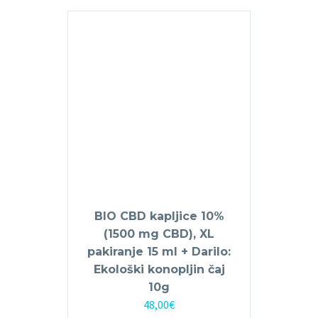
BIO CBD kapljice 10%
(1500 mg CBD), XL
pakiranje 15 ml + Darilo:
Ekološki konopljin čaj
10g
48,00
€