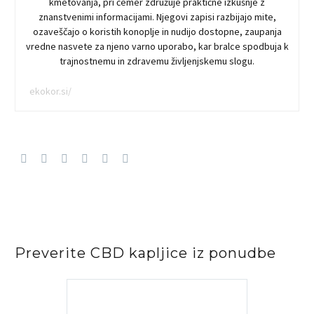
kmetovanja, pri čemer združuje praktične izkušnje z
znanstvenimi informacijami. Njegovi zapisi razbijajo mite,
ozaveščajo o koristih konoplje in nudijo dostopne, zaupanja
vredne nasvete za njeno varno uporabo, kar bralce spodbuja k
trajnostnemu in zdravemu življenjskemu slogu.
ekokor.si/
Preverite CBD kapljice iz ponudbe