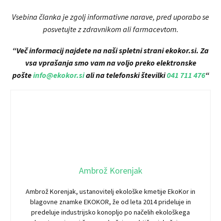
Vsebina članka je zgolj informativne narave, pred uporabo se
posvetujte z zdravnikom ali farmacevtom.
“Več informacij najdete na naši spletni strani ekokor.si. Za
vsa vprašanja smo vam na voljo preko elektronske
pošte
info@ekokor.si
ali na telefonski številki
041 711 476
“
Ambrož Korenjak
Ambrož Korenjak, ustanovitelj ekološke kmetije EkoKor in
blagovne znamke EKOKOR, že od leta 2014 prideluje in
predeluje industrijsko konopljo po načelih ekološkega