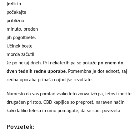
jezik
in
počakajte
približno
minuto, preden
jih pogoltnete.
Učinek boste
morda začutili
že po nekaj dneh. Pri nekaterih pa se pokaže
po enem do
dveh tednih redne uporabe
. Pomembna je doslednost, saj
redna uporaba prinaša najboljše rezultate.
Namesto da vas pomlad vsako leto znova izčrpa, letos izberite
drugačen pristop. CBD kapljice so preprost, naraven način,
kako lahko telesu in umu pomagate, da se spet povežeta.
Povzetek: