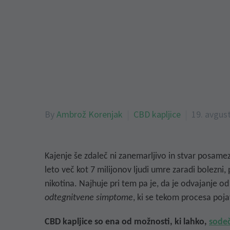
By
Ambrož Korenjak
CBD kapljice
19. avgus
Kajenje še zdaleč ni zanemarljivo in stvar posamez
leto več kot 7 milijonov ljudi
umre zaradi bolezni,
nikotina. Najhuje pri tem pa je, da je odvajanje 
odtegnitvene simptome
, ki se tekom procesa poja
CBD kapljice so ena od možnosti, ki lahko,
sodeč