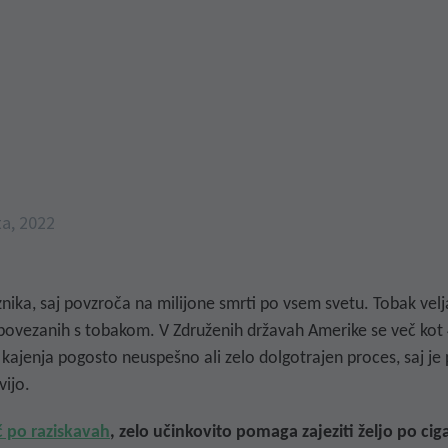
ta, 2022
nika, saj povzroča na milijone smrti po vsem svetu. Tobak velja
 povezanih s tobakom
. V Združenih državah Amerike se več kot
od kajenja pogosto neuspešno ali zelo dolgotrajen proces, saj 
vijo.
 po raziskavah
, zelo učinkovito
pomaga zajeziti željo po cig