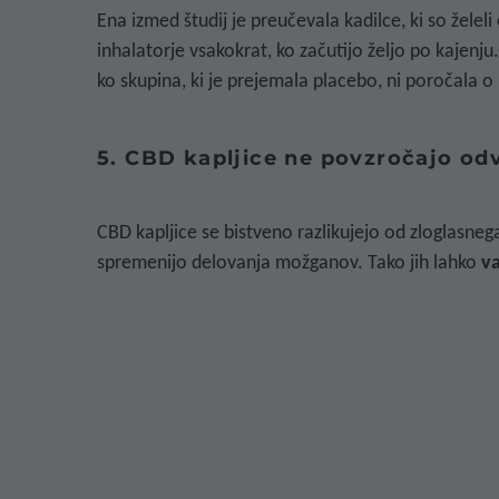
Ena izmed študij je preučevala kadilce, ki so želeli
inhalatorje vsakokrat, ko začutijo željo po kajenj
ko skupina, ki je prejemala placebo, ni poročala o
5. CBD kapljice ne povzročajo odv
CBD kapljice se bistveno razlikujejo od zloglasn
spremenijo delovanja možganov
. Tako jih lahko
va