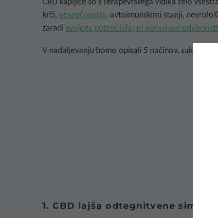
CBD kapljice so s terapevtskega vidika zelo vsestran
krči,
nespečnostjo
, avtoimunskimi stanji, nevrolo
zaradi
svojega potenciala pri obravnavi odvisnost
V nadaljevanju bomo opisali 5 načinov, zakaj vam 
1. CBD lajša odtegnitvene simpto