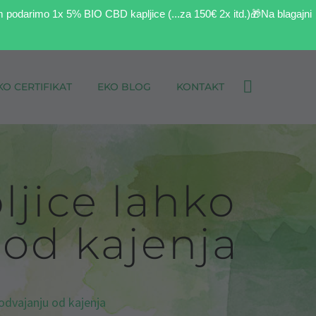
m podarimo 1x 5% BIO CBD kapljice (...za 150€ 2x itd.)🎁Na blagajni
KO CERTIFIKAT
EKO BLOG
KONTAKT
ljice lahko
od kajenja
odvajanju od kajenja