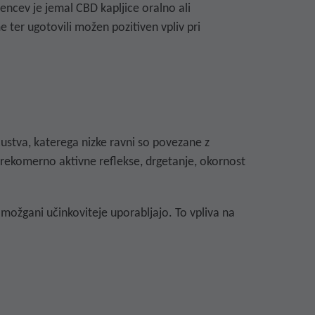
encev je jemal CBD kapljice oralno ali
 ter ugotovili možen pozitiven vpliv pri
ustva, katerega nizke ravni so povezane z
prekomerno aktivne reflekse, drgetanje, okornost
možgani učinkoviteje uporabljajo. To vpliva na