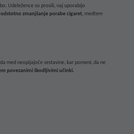
cebo. Udeležence so prosili, naj uporabijo
-odstotno zmanjšanje porabe cigaret
, medtem
pada med neopijajoče sestavine, kar pomeni, da
ne
tem povezanimi škodljivimi učinki.