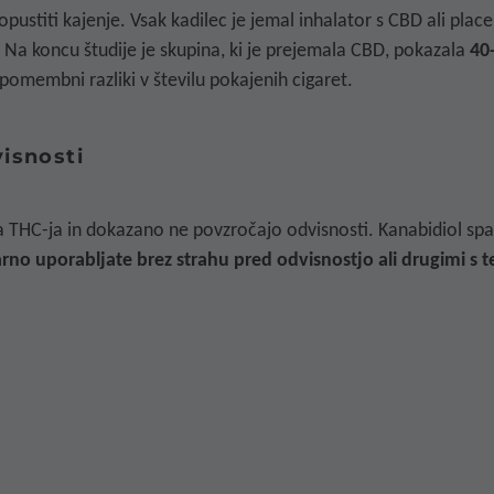
 opustiti kajenje. Vsak kadilec je jemal inhalator s CBD ali pla
u. Na koncu študije je skupina, ki je prejemala CBD, pokazala
40
 pomembni razliki v številu pokajenih cigaret.
isnosti
ega THC-ja in dokazano ne povzročajo odvisnosti. Kanabidiol s
rno uporabljate brez strahu pred odvisnostjo ali drugimi s 