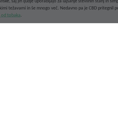
ske, saj jih ljudje uporabljajo za lajšanje številnih stanj in s
škimi težavami in še mnogo več. Nedavno pa je CBD pritegnil po
i od tobaka
.
lahko CBD kapljice pomagajo opustiti kajenje v krajšem času i
me po opustitvi kajenja