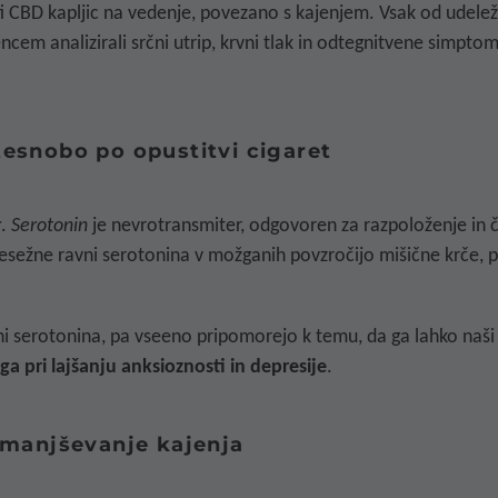
ti CBD kapljic na vedenje, povezano s kajenjem. Vsak od udelež
m analizirali srčni utrip, krvni tlak in odtegnitvene simptome
tesnobo po opustitvi cigaret
r
.
Serotonin
je nevrotransmiter, odgovoren za razpoloženje in č
resežne ravni serotonina v možganih povzročijo mišične krče, 
 serotonina, pa vseeno pripomorejo k temu, da ga lahko naši 
a pri lajšanju anksioznosti in depresije
.
 zmanjševanje kajenja