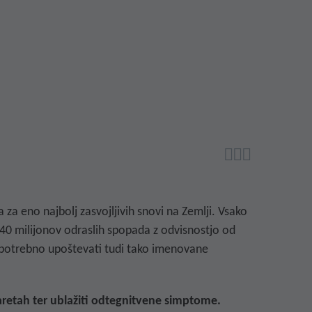



 za eno najbolj zasvojljivih snovi na Zemlji. Vsako
 40 milijonov odraslih spopada z odvisnostjo od
je potrebno upoštevati tudi tako imenovane
aretah
ter ublažiti odtegnitvene simptome.