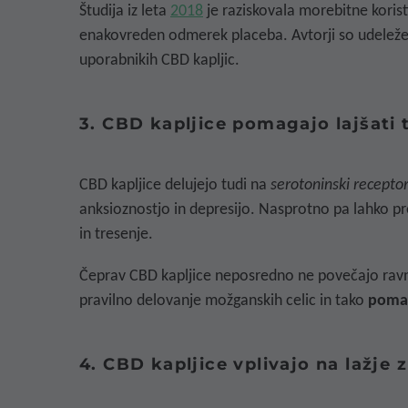
Študija iz leta
2018
je raziskovala morebitne koris
enakovreden odmerek placeba. Avtorji so udeležence
uporabnikih CBD kapljic.
3. CBD kapljice pomagajo lajšati 
CBD kapljice delujejo tudi na
serotoninski recepto
anksioznostjo in depresijo. Nasprotno pa lahko p
in tresenje.
Čeprav CBD kapljice neposredno ne povečajo ravni
pravilno delovanje možganskih celic in tako
pomag
4. CBD kapljice vplivajo na lažje