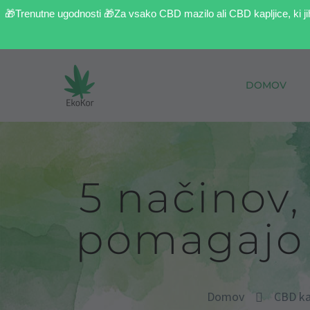
🎁Trenutne ugodnosti 🎁Za vsako CBD mazilo ali CBD kapljice, ki ji
DOMOV
5 načinov,
pomagajo 
Domov
CBD ka