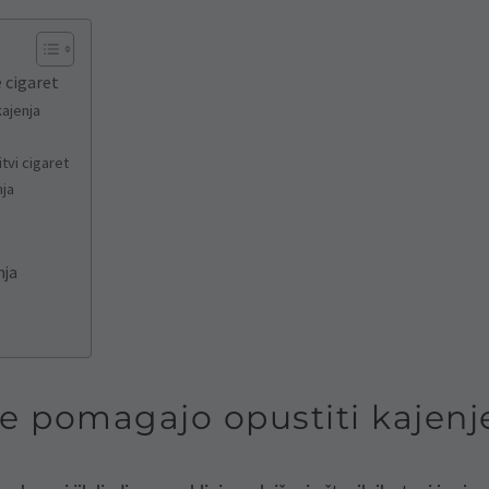
 cigaret
ajenja
tvi cigaret
nja
nja
e pomagajo opustiti kajenje