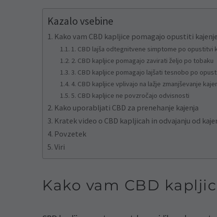
Kazalo vsebine
Kako vam CBD kapljice pomagajo opustiti kajenje
1. CBD lajša odtegnitvene simptome po opustitvi k
2. CBD kapljice pomagajo zavirati željo po tobaku
3. CBD kapljice pomagajo lajšati tesnobo po opusti
4. CBD kapljice vplivajo na lažje zmanjševanje kaje
5. CBD kapljice ne povzročajo odvisnosti
Kako uporabljati CBD za prenehanje kajenja
Kratek video o CBD kapljicah in odvajanju od kaje
Povzetek
Viri
Kako vam CBD kapljic