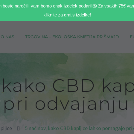
h boste naročili, vam bomo enak izdelek podarili🎁 Za vsakih 75€ va
kliknite za gratis izdelke!
O NAS
TRGOVINA – EKOLOŠKA KMETIJA PR ŠMAJD
E
 kako CBD kap
pri odvajanju 
pljice
5 načinov, kako CBD kapljice lahko pomagajo pri 