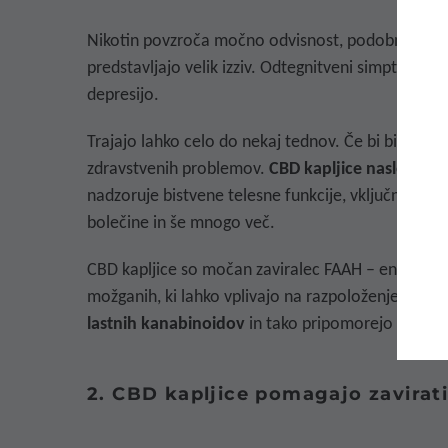
Nikotin povzroča močno odvisnost, podobno kot ne
predstavljajo velik izziv.
Odtegnitveni simptomi se 
depresijo.
Trajajo lahko celo do nekaj tednov. Če bi bilo ob
zdravstvenih problemov.
CBD kapljice naslovijo 
nadzoruje bistvene telesne funkcije, vključno s 
bolečine in še mnogo več.
CBD
kapljice
so močan zaviralec FAAH – encima, ki
možganih, ki lahko vplivajo na razpoloženje, bole
lastnih kanabinoidov
in tako pripomorejo k obču
2. CBD kapljice pomagajo zavirati