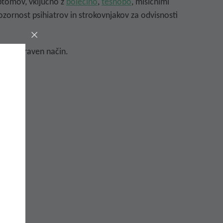
imptomov, vključno z
bolečino
,
tesnobo
, mišičnimi
zornost psihiatrov in strokovnjakov za odvisnosti
n na naraven način.