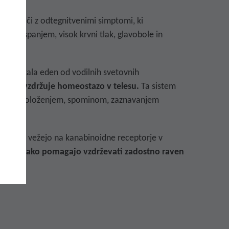
ov sooči z odtegnitvenimi simptomi, ki
žave s spanjem, visok krvni tlak, glavobole in
 bi postala eden od vodilnih svetovnih
em, ki vzdržuje homeostazo v telesu.
Ta sistem
aturo, razpoloženjem, spominom, zaznavanjem
oidi se vežejo na kanabinoidne receptorje v
pljice tako
pomagajo vzdrževati zadostno raven