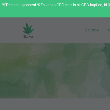
🎁Trenutne ugodnosti 🎁Za vsako CBD mazilo ali CBD kapljice, ki ji
DOMOV