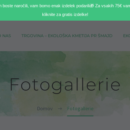
h boste naročili, vam bomo enak izdelek podarili🎁 Za vsakih 75€ va
kliknite za gratis izdelke!
O NAS
TRGOVINA – EKOLOŠKA KMETIJA PR ŠMAJD
EK
Fotogallerie
Domov
Fotogallerie