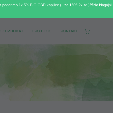
m podarimo 1x 5% BIO CBD kapljice (...za 150€ 2x itd.)🎁Na blagajni
O CERTIFIKAT
EKO BLOG
KONTAKT