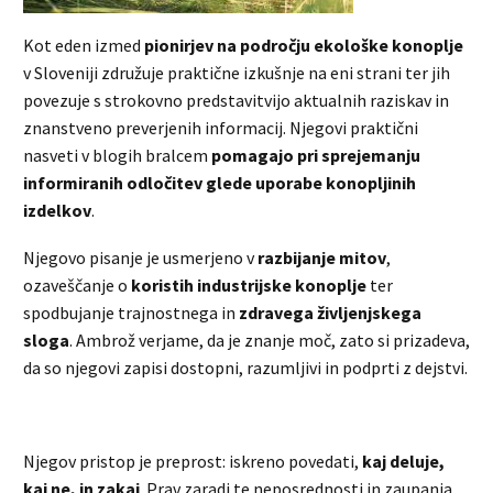
Kot eden izmed
pionirjev na področju ekološke konoplje
v Sloveniji združuje praktične izkušnje na eni strani ter jih
povezuje s strokovno predstavitvijo aktualnih raziskav in
znanstveno preverjenih informacij. Njegovi praktični
nasveti v blogih bralcem
pomagajo pri sprejemanju
informiranih odločitev glede uporabe konopljinih
izdelkov
.
Njegovo pisanje je usmerjeno v
razbijanje mitov
,
ozaveščanje o
koristih industrijske konoplje
ter
spodbujanje trajnostnega in
zdravega življenjskega
sloga
. Ambrož verjame, da je znanje moč, zato si prizadeva,
da so njegovi zapisi dostopni, razumljivi in podprti z dejstvi.
Njegov pristop je preprost: iskreno povedati,
kaj deluje,
kaj ne, in zakaj
. Prav zaradi te neposrednosti in zaupanja