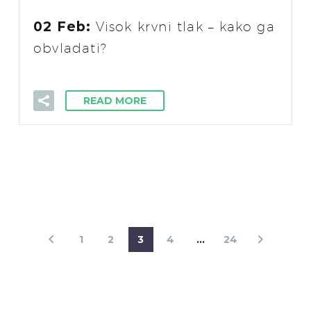
02 Feb:
Visok krvni tlak – kako ga
obvladati?
READ MORE
1
2
3
4
…
24