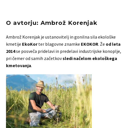
O avtorju: Ambrož Korenjak
Ambrož Korenjak je ustanovitelj in gonilna sila ekološke
kmetije
EkoKor
ter blagovne znamke
EKOKOR
. Že
od leta
2014
se posveča pridelavi in predelavi industrijske konoplje,
pri čemer od samih začetkov
sledi načelom ekološkega
kmetovanja
.