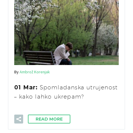
By
Ambrož Korenjak
01 Mar:
Spomladanska utrujenost
– kako lahko ukrepam?
READ MORE