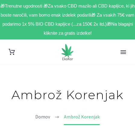
🎁Trenutne ugodnosti 🎁Za vsako CBD mazilo ali CBD kapljice, ki jih
boste naročili, vam bomo enak izdelek podarili🎁 Za vsakih 75€ vam
podarimo 1x 5% BIO CBD kapljice (...za 150€ 2x itd.)🎁Na blagajni
kliknite za gratis izdelke!
Ambrož Korenjak
Domov
Ambrož Korenjak