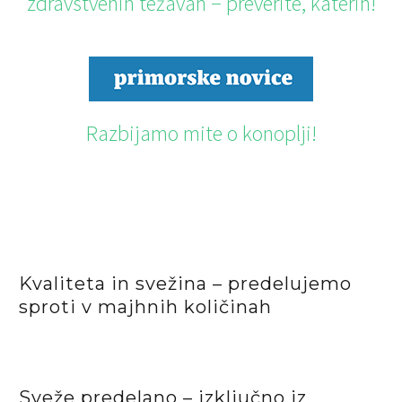
zdravstvenih težavah − preverite, katerih!
Razbijamo mite o konoplji!
Kvaliteta in svežina – predelujemo
sproti v majhnih količinah
Sveže predelano – izključno iz