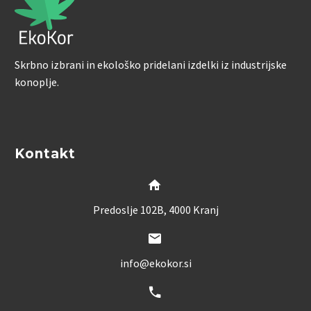
Skrbno izbrani in ekološko pridelani izdelki iz industrijske
konoplje.
Kontakt


Predoslje 102B, 4000 Kranj


info@ekokor.si

