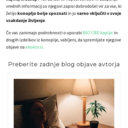
vrednih informacij so njegovi zapisi dobrodošel vir za vse, ki
želijo
konopljo bolje spoznati
in jo
varno vključiti v svoje
vsakdanje življenje
.
Če vas zanimajo podrobnosti o uporabi
BIO CBD kapljic
in
drugih izdelkov iz konoplje, vabljeni, da spremljate njegove
objave na
ekokor.si
.
Preberite zadnje blog objave avtorja